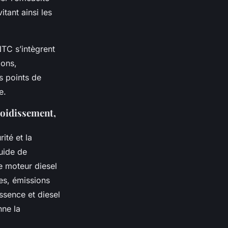
tant ainsi les
TC s’intègrent
ions,
s points de
e.
roidissement,
ité et la
quide de
e moteur diesel
es, émissions
ssence et diesel
nne la