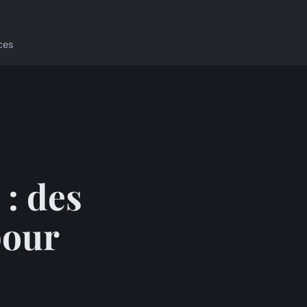
ces
: des
pour