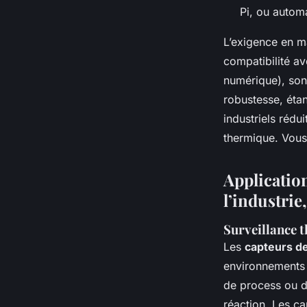
Pi, ou automa
L’exigence en ma
compatibilité a
numérique), son 
robustesse, éta
industriels rédui
thermique. Vou
Applicatio
l’industrie
Surveillance t
Les
capteurs d
environnements i
de process ou d’
réaction. Les
ca