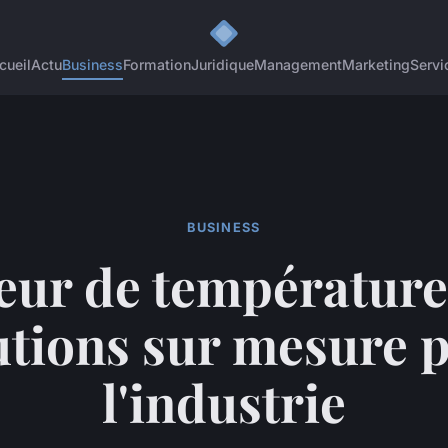
cueil
Actu
Business
Formation
Juridique
Management
Marketing
Servi
BUSINESS
eur de température 
utions sur mesure 
l'industrie