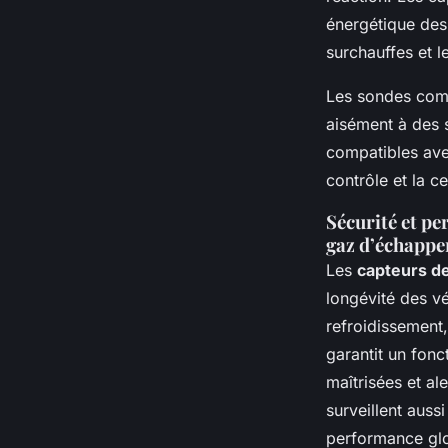
énergétique des 
surchauffes et 
Les sondes comm
aisément à des 
compatibles avec
contrôle et la c
Sécurité et p
gaz d’échapp
Les
capteurs d
longévité des vé
refroidissement
garantit un fon
maîtrisées et al
surveillent auss
performance glo