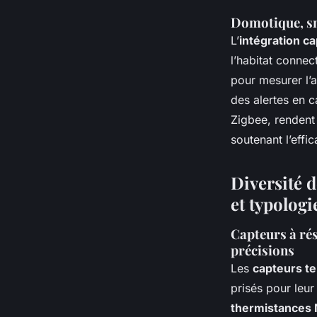
Domotique, s
L’
intégration c
l’habitat connec
pour mesurer l’a
des alertes en c
Zigbee, rendent
soutenant l’effi
Diversité 
et typolog
Capteurs à ré
précisions
Les
capteurs t
prisés pour leu
thermistances