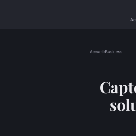
Ac
Accueil
›
Business
Capt
sol