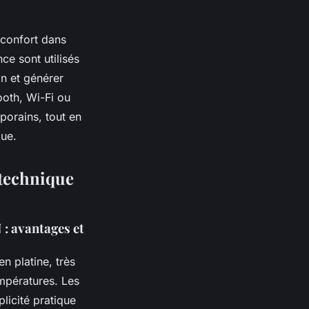
 confort dans
ce sont utilisés
on et générer
ooth, Wi-Fi ou
porains, tout en
que.
 technique
: avantages et
n platine, très
empératures. Les
licité pratique