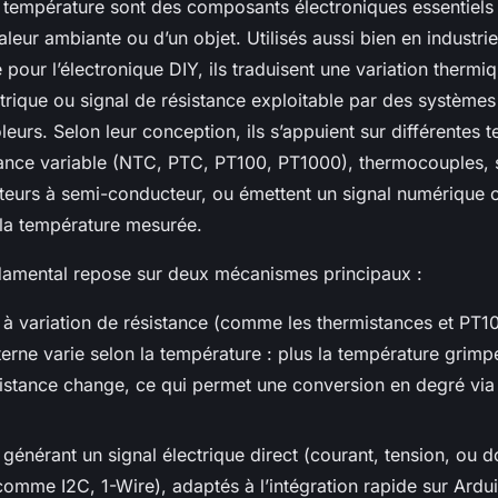
 température sont des composants électroniques essentiels
aleur ambiante ou d’un objet. Utilisés aussi bien en industri
 pour l’électronique DIY, ils traduisent une variation thermi
ctrique ou signal de résistance exploitable par des système
eurs. Selon leur conception, ils s’appuient sur différentes 
stance variable (NTC, PTC, PT100, PT1000), thermocouples,
teurs à semi-conducteur, ou émettent un signal numérique 
 la température mesurée.
damental repose sur deux mécanismes principaux :
 à variation de résistance (comme les thermistances et PT10
terne varie selon la température : plus la température grimp
sistance change, ce qui permet une conversion en degré via
 générant un signal électrique direct (courant, tension, ou 
omme I2C, 1-Wire), adaptés à l’intégration rapide sur Ardu