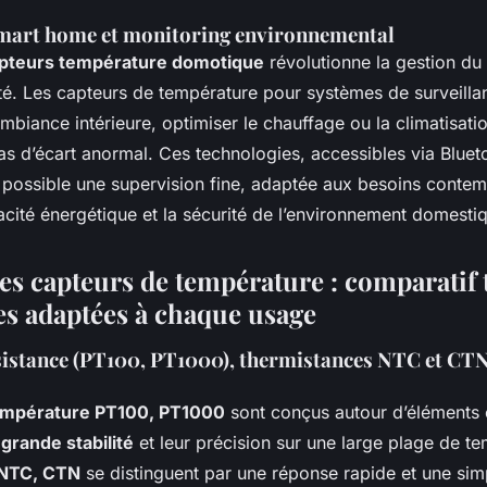
mart home et monitoring environnemental
apteurs température domotique
révolutionne la gestion du
té. Les capteurs de température pour systèmes de surveillan
mbiance intérieure, optimiser le chauffage ou la climatisati
as d’écart anormal. Ces technologies, accessibles via Bluet
 possible une supervision fine, adaptée aux besoins contem
cacité énergétique et la sécurité de l’environnement domesti
des capteurs de température : comparatif
ies adaptées à chaque usage
sistance (PT100, PT1000), thermistances NTC et CTN 
empérature PT100, PT1000
sont conçus autour d’éléments e
r
grande stabilité
et leur précision sur une large plage de t
 NTC, CTN
se distinguent par une réponse rapide et une simp