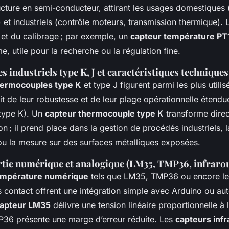
ucture en semi-conducteur, attirant les usages domestiques 
et industriels (contrôle moteurs, transmission thermique). 
et du calibrage ; par exemple, un
capteur température PT
e, utile pour la recherche ou la régulation fine.
industriels type K, J et caractéristiques techniques
hermocouples type K
et type J figurent parmi les plus utili
fait de leur robustesse et de leur plage opérationnelle étendu
type K). Un
capteur thermocouple type K
transforme direc
on ; il prend place dans la gestion de procédés industriels, l
ou la mesure sur des surfaces métalliques exposées.
rtie numérique et analogique (LM35, TMP36, infraro
empérature numérique
tels que LM35, TMP36 ou encore le
s contact offrent une intégration simple avec Arduino ou a
apteur LM35
délivre une tension linéaire proportionnelle à 
P36 présente une marge d’erreur réduite. Les
capteurs inf