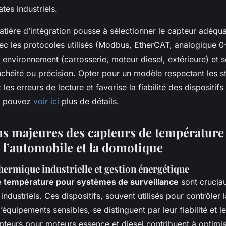
tes industriels.
tière d’intégration pousse à sélectionner le capteur adéqua
vec les protocoles utilisés (Modbus, EtherCAT, analogique 0
environnement (carrosserie, moteur diesel, extérieure) et 
nchéité ou précision. Opter pour un modèle respectant les 
t les erreurs de lecture et favorise la fiabilité des dispositif
s pouvez
voir ici
plus de détails.
ns majeures des capteurs de température
, l’automobile et la domotique
hermique industrielle et gestion énergétique
e température pour systèmes de surveillance
sont crucia
ndustriels. Ces dispositifs, souvent utilisés pour contrôler 
équipements sensibles, se distinguent par leur fiabilité et le
pteurs pour moteurs essence et diesel
contribuent à optimise