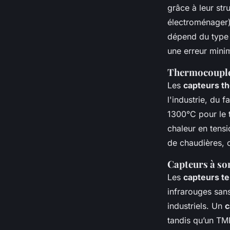
grâce à leur str
électroménager) 
dépend du type 
une erreur minim
Thermocouples 
Les
capteurs t
l'industrie, du 
1300°C pour le 
chaleur en tensi
de chaudières, 
Capteurs à so
Les
capteurs t
infrarouges san
industriels. Un
c
tandis qu’un TM