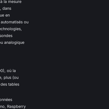
 à la mesure
e, dans
que en
s automatisés ou
technologies,
 sondes
ou analogique
0), où la
e, plus (ou
 des tables
données
ino, Raspberry