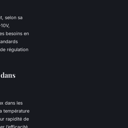
t, selon sa
-10V,
ses besoins en
standards
s de régulation
 dans
ux dans les
la température
ur rapidité de
r l’efficacité