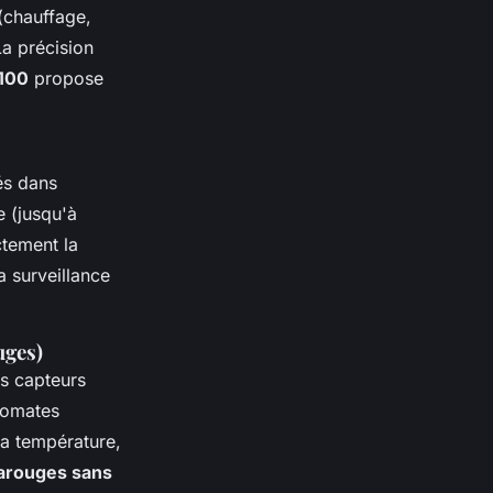
(chauffage,
La précision
100
propose
sés dans
e (jusqu'à
tement la
a surveillance
uges)
s capteurs
utomates
la température,
rarouges sans