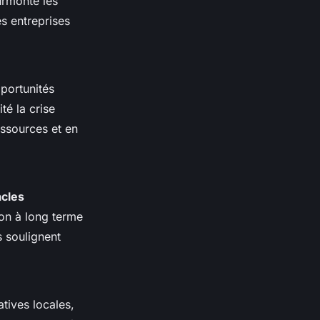
urmonté les
es entreprises
portunités
té la crise
essources et en
acles
ion à long terme
s soulignent
atives locales,