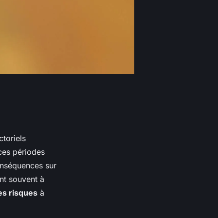
ctoriels
 ces périodes
onséquences sur
ent souvent à
es risques
à