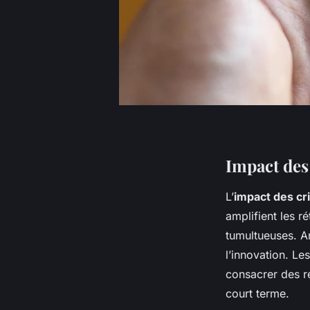
Impact des
L’
impact des c
amplifient les r
tumultueuses. A
l’innovation. Le
consacrer des re
court terme.