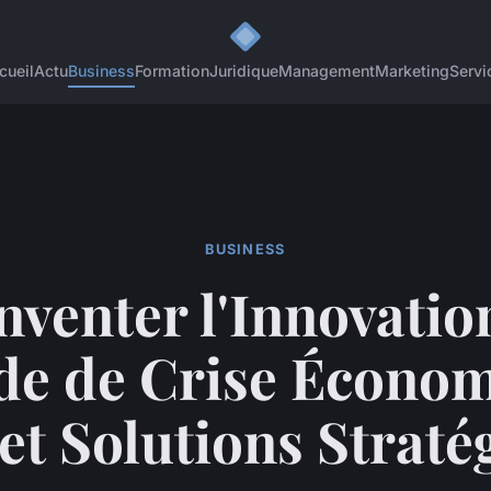
cueil
Actu
Business
Formation
Juridique
Management
Marketing
Servi
BUSINESS
nventer l'Innovatio
de de Crise Économ
 et Solutions Straté