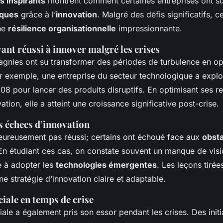
s inspirants
montrent comment certaines entreprises ont s
iques
grâce à l’
innovation
. Malgré des défis significatifs, c
ne
résilience organisationnelle
impressionnante.
ant réussi à innover malgré les crises
gnies ont su transformer des périodes de turbulence en op
r exemple, une entreprise du secteur technologique a exploi
08 pour lancer des produits disruptifs. En optimisant ses r
vation, elle a atteint une croissance significative post-crise.
s échecs d’innovation
eureusement pas réussi; certains ont échoué face aux
obst
 En étudiant ces cas, on constate souvent un manque de vis
e à adopter les
technologies émergentes
. Les leçons tirée
ne stratégie d’innovation claire et adaptable.
iale en temps de crise
iale a également pris son essor pendant les crises. Des initi