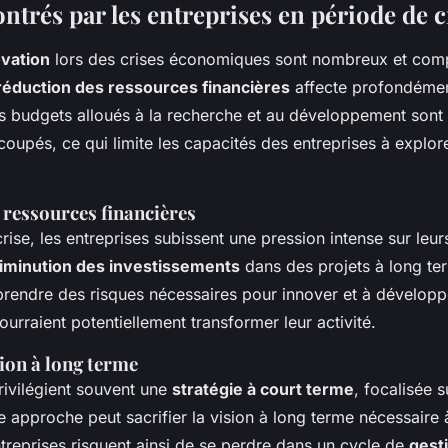
ntrés par les entreprises en période de c
ovation
lors des crises économiques sont nombreux et com
réduction des ressources financières
affecte profondément
es budgets alloués à la recherche et au développement sont
coupés, ce qui limite les capacités des entreprises à explor
 ressources financières
crise, les entreprises subissent une pression intense sur leur
iminution des investissements
dans des projets à long te
 prendre des risques nécessaires pour innover et à développ
ourraient potentiellement transformer leur activité.
ion à long terme
rivilégient souvent une
stratégie à court terme
, focalisée s
 approche peut sacrifier la vision à long terme nécessaire à
treprises risquent ainsi de se perdre dans un cycle de
gest