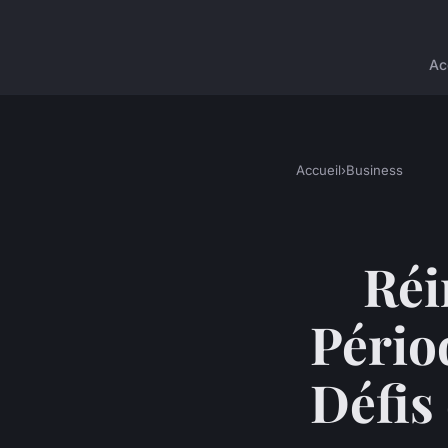
Ac
Accueil
›
Business
Réi
Pério
Défis