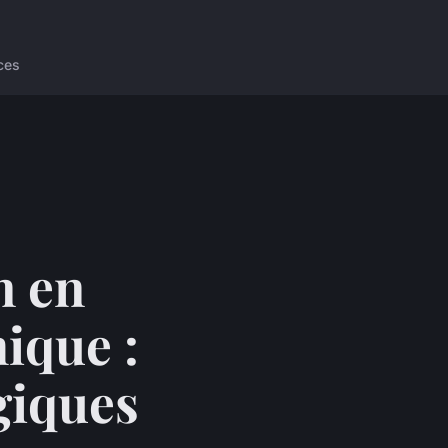
ces
n en
ique :
giques