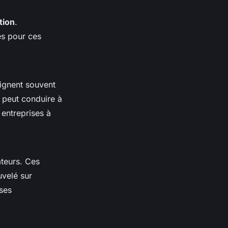
tion
.
es pour ces
aignent souvent
a peut conduire à
 entreprises à
ateurs. Ces
uvelé sur
ises