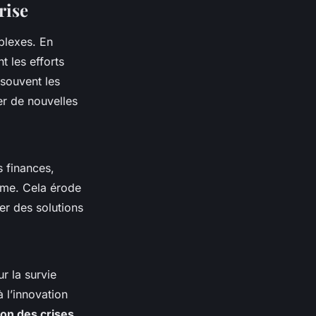
rise
plexes. En
 les efforts
 souvent les
er de nouvelles
s finances,
rme. Cela érode
er des solutions
ur la survie
 l’innovation
ion des crises