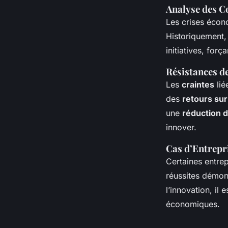
Analyse des C
Les crises écono
Historiquement,
initiatives, for
Résistances d
Les
craintes
lié
des
retours su
une
réduction 
innover.
Cas d’Entrepr
Certaines entrep
réussites démon
l’innovation, il
économiques.