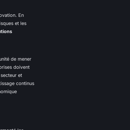
novation. En
isques et les
utions
tunité de mener
prises doivent
secteur et
tissage continus
onomique