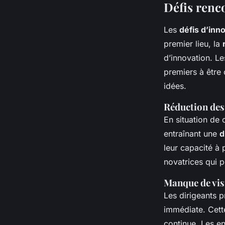
Défis renco
Les
défis d’inn
premier lieu, la
d’innovation. L
premiers à être 
idées.
Réduction des
En situation de 
entraînant une
d
leur capacité à
novatrices qui p
Manque de vis
Les dirigeants p
immédiate. Cette
continue. Les en