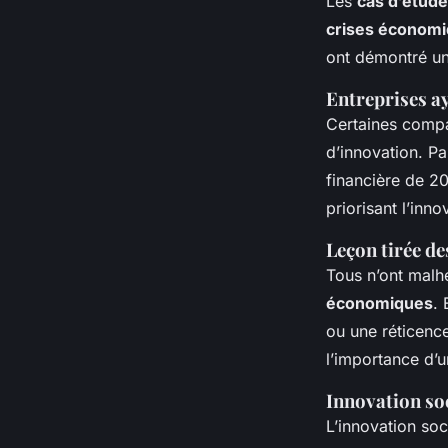
Les
cas d’étude
crises économ
ont démontré u
Entreprises ay
Certaines compa
d’innovation. Pa
financière de 20
priorisant l’inno
Leçon tirée de
Tous n’ont malh
économiques
.
ou une réticenc
l’importance d’u
Innovation soc
L’innovation soc