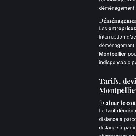
déménagement Mon
Déménagement 
Les
entreprise
interruption d’a
déménagement Mo
Montpellier
pour
indispensable p
Tarifs, de
Montpellie
Évaluer le co
Le
tarif démén
distance à parco
distance à part