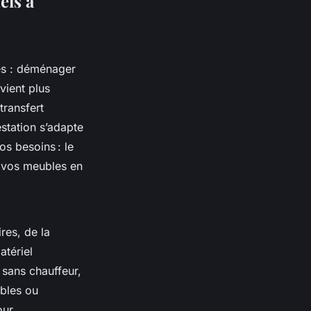
els à
ces : déménager
evient plus
transfert
station s’adapte
os besoins : le
 vos meubles en
res, de la
atériel
sans chauffeur,
bles ou
our