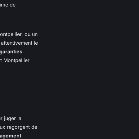
rime de
ntpellier, ou un
attentivement le
garanties
 Montpellier
r juger la
caux regorgent de
nagement