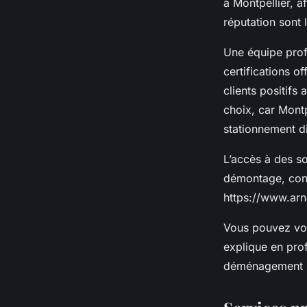
à Montpellier, af
réputation sont
Une équipe prof
certifications o
clients positifs 
choix, car Mont
stationnement di
L’accès à des s
démontage, cons
https://www.arn
Vous pouvez voi
explique en profo
déménagement ré