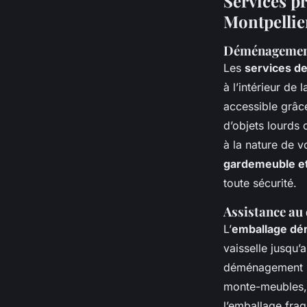
Services p
Montpellie
Déménagement 
Les
services 
à l’intérieur de 
accessible grâc
d’objets lourds 
à la nature de v
gardemeuble et
toute sécurité.
Assistance au
L’
emballage dé
vaisselle jusqu’
déménagement M
monte-meubles,
l’emballage frag