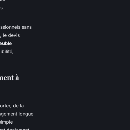
s.
essionnels sans
, le devis
euble
bilité,
ment à
rter, de la
agement longue
simple