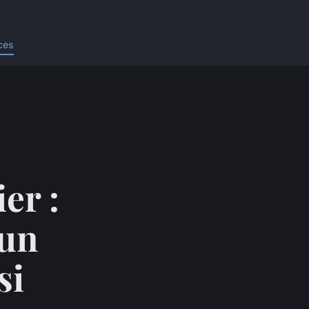
ces
er :
 un
si