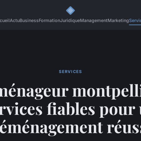
cueil
Actu
Business
Formation
Juridique
Management
Marketing
Servi
SERVICES
énageur montpelli
rvices fiables pour
éménagement réus