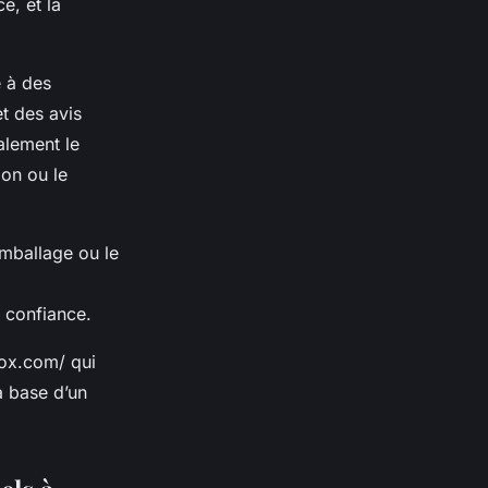
e, et la
e à des
t des avis
galement le
ion ou le
emballage ou le
 confiance.
box.com/ qui
la base d’un