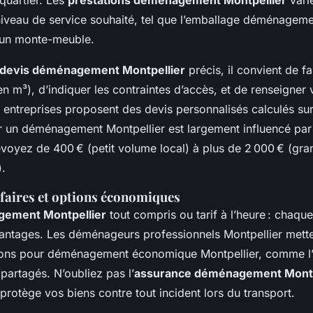
uartier. Les
prestations déménagement Montpellier
vari
niveau de service souhaité, tel que l’emballage déménageme
d’un monte-meuble.
devis déménagement Montpellier
précis, il convient de fa
n m³), d’indiquer les contraintes d’accès, et de renseigner
s entreprises proposent des devis personnalisés calculés su
 un déménagement Montpellier est largement influencé par
évoyez de 400 € (petit volume local) à plus de 2 000 € (gr
).
ifaires et options économiques
gement Montpellier
tout compris ou tarif à l’heure : chaqu
antages. Les déménageurs professionnels Montpellier mette
tions pour déménagement économique Montpellier, comme l
partagés. N’oubliez pas l’
assurance déménagement Montp
e protège vos biens contre tout incident lors du transport.