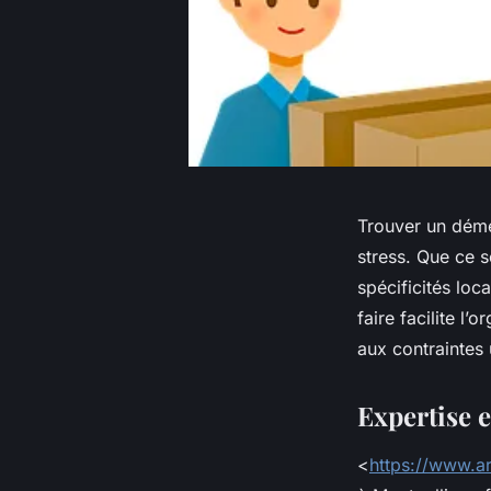
Trouver un démé
stress. Que ce s
spécificités loc
faire facilite l
aux contraintes 
Expertise e
<
https://www.a