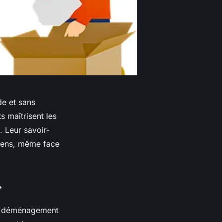
de et sans
s maîtrisent les
. Leur savoir-
 biens, même face
r
du déménagement