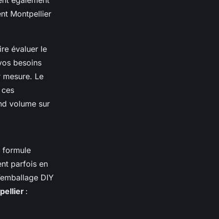
ent également
nt Montpellier
ire évaluer le
 vos besoins
r mesure. Le
 ces
and volume sur
e formule
nt parfois en
’emballage DIY
ellier
: