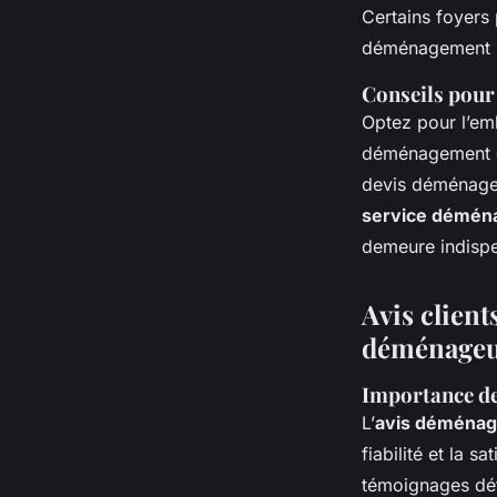
Certains foyers
déménagement po
Conseils pour
Optez pour l’em
déménagement en
devis déménagem
service démén
demeure indispe
Avis client
déménageur
Importance des
L’
avis déménag
fiabilité et la 
témoignages déta