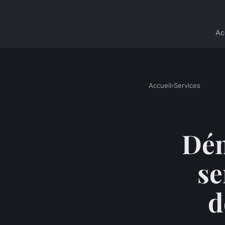
Ac
Accueil
›
Services
Dém
se
d