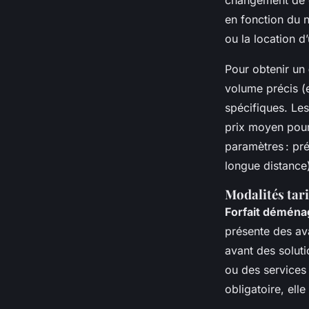
changement de q
en fonction du 
ou la location 
Pour obtenir un
volume précis (e
spécifiques. Le
prix moyen pour
paramètres : pr
longue distance
Modalités tar
Forfait déména
présente des av
avant des solu
ou des services 
obligatoire, ell