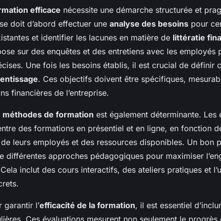
rmation efficace
nécessite une démarche structurée et pra
se doit d’abord effectuer une
analyse des besoins
pour cer
tantes et identifier les lacunes en matière de
littératie fi
epose sur des enquêtes et des entretiens avec les employés 
ises. Une fois les besoins établis, il est crucial de définir 
rentissage
. Ces objectifs doivent être spécifiques, mesurab
ns financières de l’entreprise.
s
méthodes de formation
est également déterminante. Les 
entre des formations en présentiel et en ligne, en fonction 
 de leurs employés et des ressources disponibles. Un bon
re différentes approches pédagogiques pour maximiser l’e
Cela inclut des cours interactifs, des ateliers pratiques et l’u
rets.
 garantir l’
efficacité de la formation
, il est essentiel d’incl
ulières. Ces évaluations mesurent non seulement le progrès