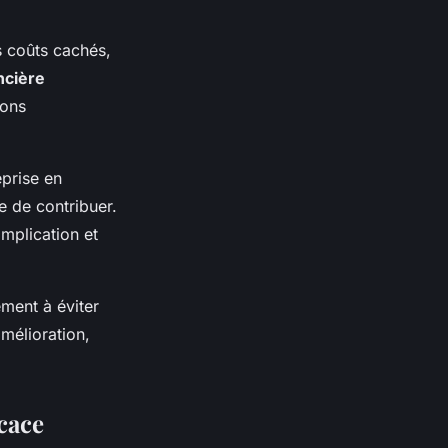
 coûts cachés,
ancière
ions
eprise en
e de contribuer.
implication et
ment à éviter
amélioration,
cace