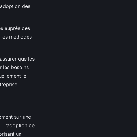
l’adoption des
es auprès des
ur les méthodes
assurer que les
r les besoins
uellement le
treprise.
ement sur une
e. L’adoption de
orisant un