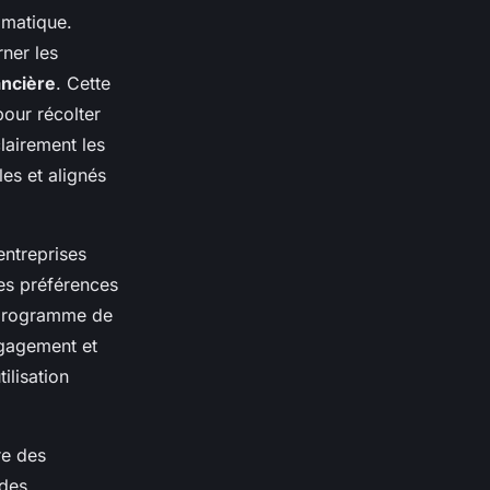
gmatique.
ner les
nancière
. Cette
pour récolter
clairement les
les et alignés
entreprises
des préférences
 programme de
ngagement et
tilisation
ure des
 des