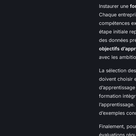
Instaurer une
fo
Chaque entrepri
compétences exis
étape initiale r
des données préc
objectifs d’app
avec les ambitio
La sélection de
doivent choisir 
d’apprentissage
formation intèg
l’apprentissage. 
d’exemples conc
Finalement, pour
évaluations rég