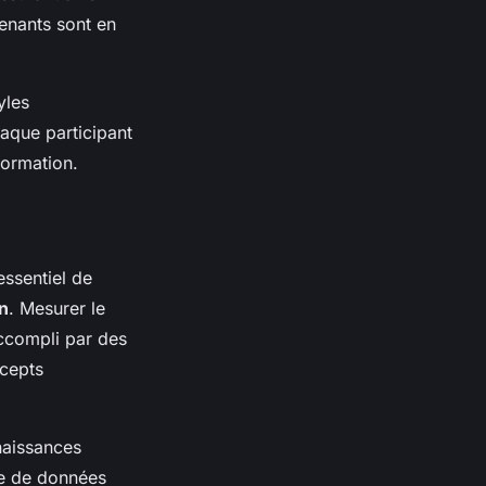
renants sont en
yles
haque participant
formation.
 essentiel de
on
. Mesurer le
accompli par des
ncepts
naissances
te de données