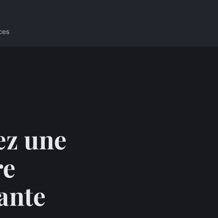
ces
ez une
re
ante