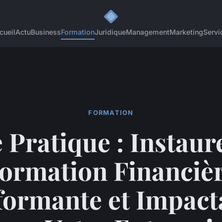
cueil
Actu
Business
Formation
Juridique
Management
Marketing
Servi
FORMATION
 Pratique : Instaur
ormation Financiè
formante et Impact