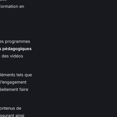
 formation en
 des programmes
ls pédagogiques
, des vidéos
léments tels que
t l’engagement
éellement faire
contenus de
assurant ainsi