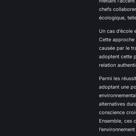
mettant l’accen
chefs collaboren
écologique, tell
Un cas d’école e
Cette approche 
causée par le t
adoptent cette p
relation authenti
Parmi les réussi
adoptant une pol
environnemental 
alternatives dur
conscience crois
Ensemble, ces c
l’environnement