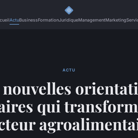
cueil
Actu
Business
Formation
Juridique
Management
Marketing
Servi
ACTU
 nouvelles orientat
aires qui transform
cteur agroalimenta