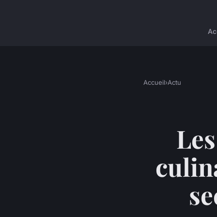
Ac
Accueil
›
Actu
Les
culin
se