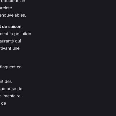
roducteurs et
preinte
renouvelables.
t de saison
.
ent la pollution
aurants qui
tivant une
tinguent en
ant des
une prise de
alimentaire.
 de