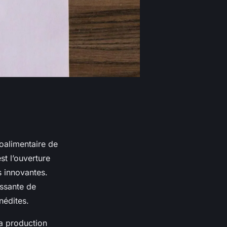
oalimentaire de
st l’ouverture
s innovantes.
issante de
nédites.
a production