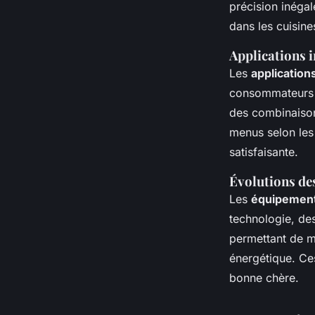
précision inéga
dans les cuisin
Applications 
Les
application
consommateurs à
des combinaisons
menus selon les 
satisfaisante.
Évolutions de
Les
équipements
technologie, de
permettant de mi
énergétique. Ces
bonne chère.