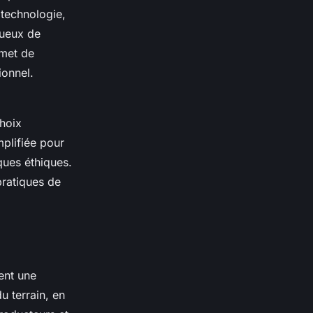
iotechnologie,
tueux de
rmet de
ionnel.
hoix
mplifiée pour
ques éthiques.
ratiques de
ent une
 terrain, en