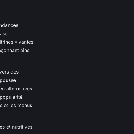
endances
s se
trines vivantes
çonnant ainsi
 vers des
e pousse
en alternatives
popularité,
és et les menus
s et nutritives,