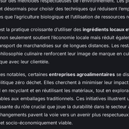
t sur des méthodes respectueuses de l’environnement. Les p
t désormais pour choisir des techniques qui réduisent l’em
es que l’agriculture biologique et l’utilisation de ressources 
st la pratique croissante d’utiliser des
ingrédients locaux e
non seulement soutient l’économie locale mais réduit égalem
ransport de marchandises sur de longues distances. Les rest
hilosophie culinaire renforcent leur image de marque en cul
que avec leur clientèle.
tes notables, certaines
entreprises agroalimentaires
se dis
itique zéro déchet. Elles cherchent à minimiser leur impact
en recyclant et en réutilisant les matériaux, tout en explor
ables aux emballages traditionnels. Ces initiatives illustrent 
sante du rôle crucial que joue la durabilité dans le secteur 
hangements pavent la voie vers un avenir plus respectueux
 et socio-économiquement viable.