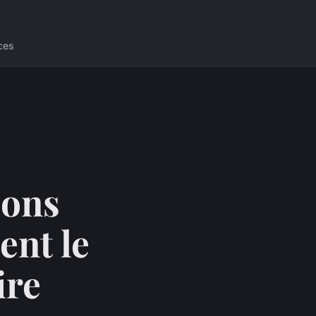
ces
ions
ent le
ire