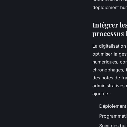
déploiement huma
Intégrer le
processus 
La digitalisatio
optimiser la ges
numériques, com
chronophages, te
des notes de fra
administratives 
ajoutée :
Déploiement 
Programmati
Suivi des but