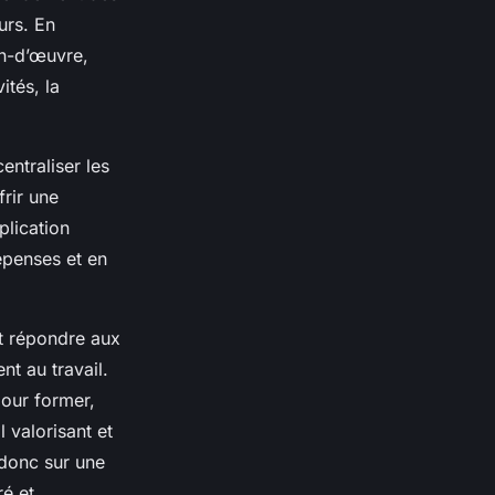
urs. En
in-d’œuvre,
ités, la
entraliser les
frir une
plication
épenses et en
ent répondre aux
t au travail.
pour former,
 valorisant et
 donc sur une
ré et