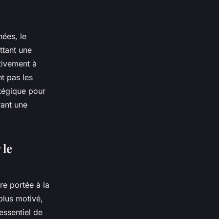
nées, le
ttant une
tivement à
nt pas les
atégique pour
rant une
 le
re portée à la
plus motivé,
 essentiel de