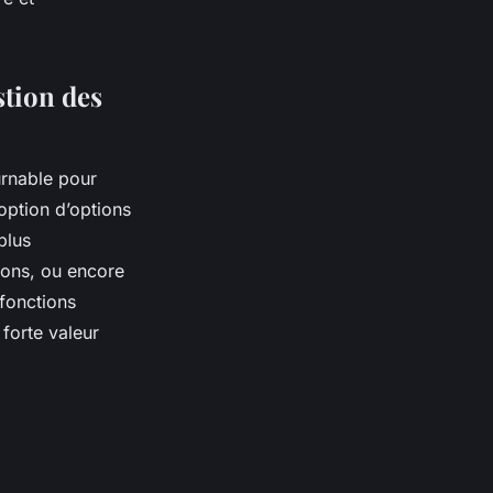
stion des
urnable pour
option d’options
plus
ions, ou encore
 fonctions
 forte valeur