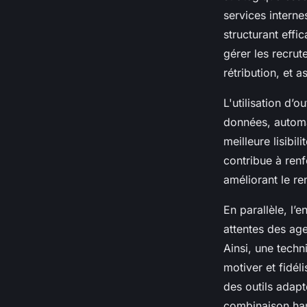
services intern
structurant effi
gérer les recrute
rétribution, et 
L'utilisation d’
données, automat
meilleure lisibil
contribue à ren
améliorant le r
En parallèle, l’
attentes des ag
Ainsi, une tech
motiver et fidél
des outils adapt
combinaison harm