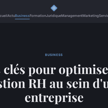
cueil
Actu
Business
Formation
Juridique
Management
Marketing
Servi
BUSINESS
 clés pour optimise
stion RH au sein d'
entreprise