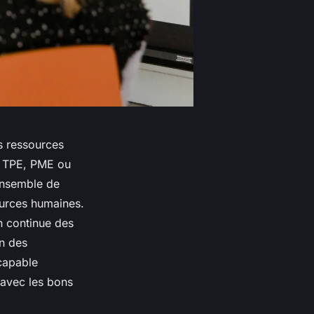
s ressources
e, TPE, PME ou
 ensemble de
ources humaines.
on continue des
on des
 capable
 avec les bons