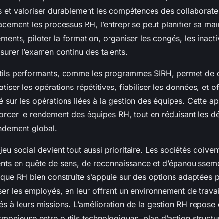
es et valoriser durablement les compétences des collaborate
cacement les processus RH, l’entreprise peut planifier sa ma
ments, piloter la formation, organiser les congés, les inactiv
assurer l’examen continu des talents.
outils performants, comme les programmes SIRH, permet de c
iser les opérations répétitives, fiabiliser les données, et of
ité sur les opérations liées à la gestion des équipes. Cette ap
forcer le rendement des équipes RH, tout en réduisant les d
endement global.
enjeu social devient tout aussi prioritaire. Les sociétés doiv
ents en quête de sens, de reconnaissance et d’épanouissemen
nique RH bien construite s’appuie sur des options adaptées 
iser les employés, en leur offrant un environnement de travail
és à leurs missions. L’amélioration de la gestion RH repose
onieuse entre outils technologiques, plan d’action structu