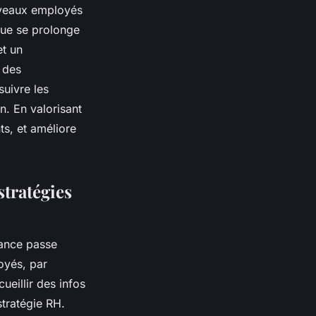
ouveaux employés
que se prolonge
et un
 des
suivre les
. En valorisant
ts, et améliore
stratégies
nance passe
oyés, par
ueillir des infos
stratégie RH.