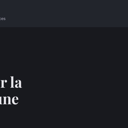
ces
r la
une