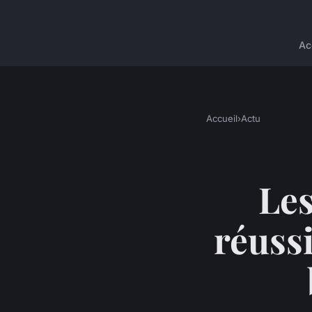
Ac
Accueil
›
Actu
Les
réuss