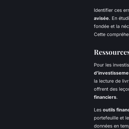
Identifier ces e
avisée
. En étud
fondée et la né
Cette compréhens
Ressources 
Pour les invest
d’investisseme
la lecture de li
offrent des leço
financiers
.
Les
outils finan
portefeuille et 
données en temp