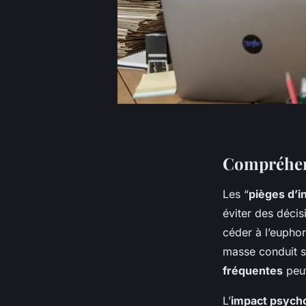
Compréhens
Les “
pièges d’
éviter des décis
céder à l’euphor
masse conduit s
fréquentes
peut
L’
impact psych