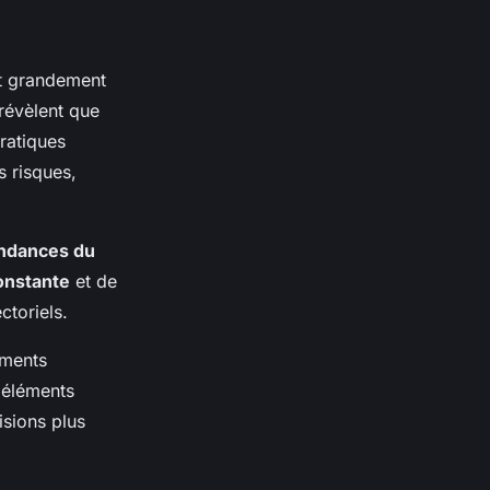
 grandement
révèlent que
ratiques
s risques,
ndances du
constante
et de
ctoriels.
ements
 éléments
isions plus