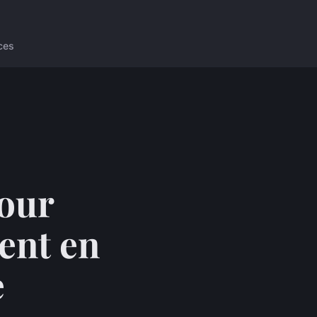
ces
pour
ent en
e