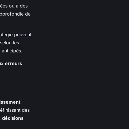
tées ou à des
pprofondie de
atégie
peuvent
selon les
 anticipés.
aux
erreurs
tissement
éfinissant des
s
décisions