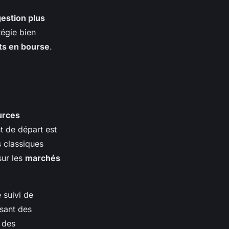
estion plus
tégie bien
ts en bourse
.
urces
t de départ est
s classiques
sur les
marchés
 suivi de
ssant des
 des