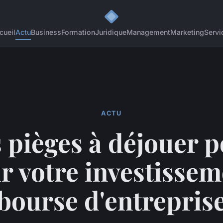
cueil
Actu
Business
Formation
Juridique
Management
Marketing
Servi
ACTU
 pièges à déjouer 
ir votre investissem
bourse d'entrepris