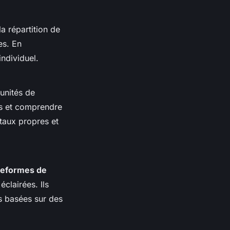
la répartition de
es. En
individuel.
unités de
ns et comprendre
taux propres et
teformes de
clairées. Ils
s basées sur des