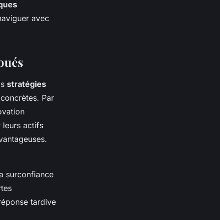
iques
naviguer avec
houés
os
stratégies
 concrètes. Par
ovation
 leurs actifs
avantageuses.
la surconfiance
rtes
réponse tardive