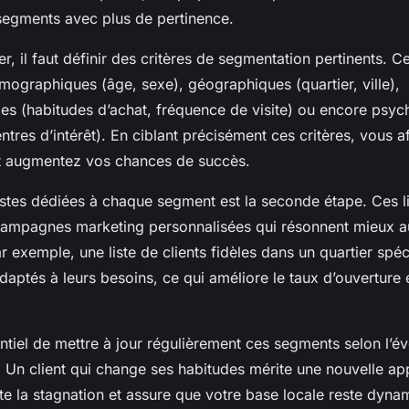
 segments avec plus de pertinence.
r, il faut définir des critères de segmentation pertinents. Ce
ographiques (âge, sexe), géographiques (quartier, ville),
s (habitudes d’achat, fréquence de visite) ou encore psy
ntres d’intérêt). En ciblant précisément ces critères, vous af
t augmentez vos chances de succès.
istes dédiées à chaque segment est la seconde étape. Ces list
ampagnes marketing personnalisées qui résonnent mieux a
ar exemple, une liste de clients fidèles dans un quartier spé
aptés à leurs besoins, ce qui améliore le taux d’ouverture 
sentiel de mettre à jour régulièrement ces segments selon l’é
Un client qui change ses habitudes mérite une nouvelle ap
ite la stagnation et assure que votre base locale reste dyna