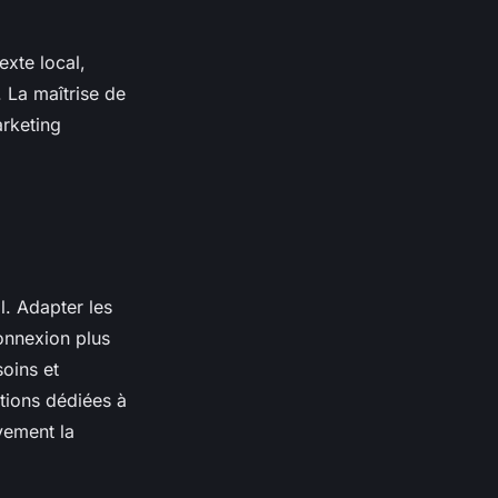
exte local,
 La maîtrise de
arketing
l. Adapter les
onnexion plus
oins et
tions dédiées à
ivement la