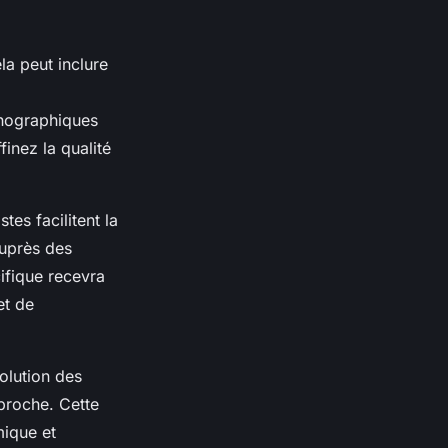
la peut inclure
chographiques
finez la qualité
es facilitent la
uprès des
cifique recevra
et de
volution des
proche. Cette
mique et