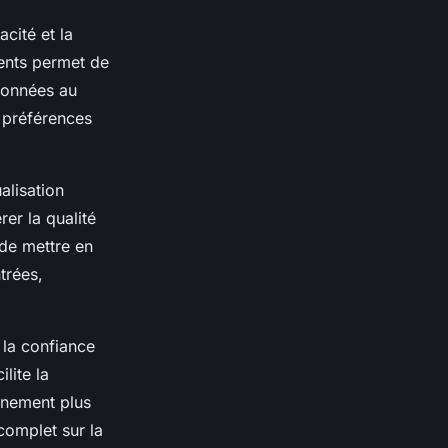
cité et la
ients permet de
 données au
 préférences
alisation
er la qualité
 de mettre en
trées,
e la confiance
lite la
gnement plus
complet sur la