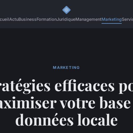
cueil
Actu
Business
Formation
Juridique
Management
Marketing
Servi
MARKETING
ratégies efficaces p
ximiser votre base
données locale