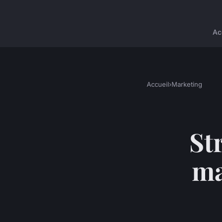
Ac
Accueil
›
Marketing
St
ma