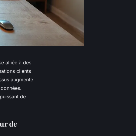
e alliée à des
ations clients
essus augmente
s données.
 puissant de
our de