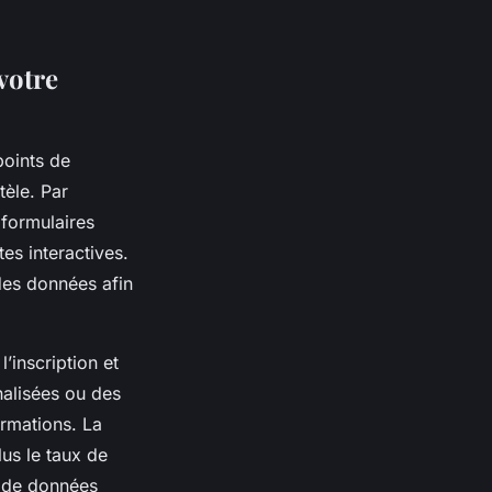
votre
points de
tèle. Par
formulaires
es interactives.
des données afin
’inscription et
nalisées ou des
ormations. La
lus le taux de
e de données