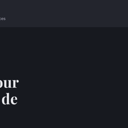
ces
our
 de