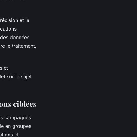
récision et la
ications
e des données
re le traitement,
s et
t sur le sujet
ons ciblées
vos campagnes
ale en groupes
tions et